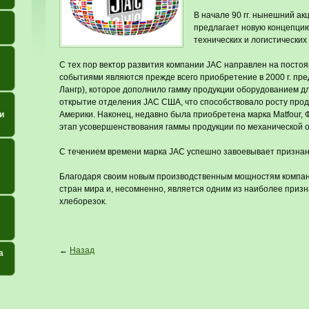
В начале 90 гг. нынешний а
предлагает новую концепцию
технических и логистически
С тех пор вектор развития компании JAC направлен на посто
событиями являются прежде всего приобретение в 2000 г. пре
Лангр), которое дополнило гамму продукции оборудованием дл
открытие отделения JAC США, что способствовало росту про
и
Америки. Наконец, недавно была приобретена марка Matfour,
этап усовершенствования гаммы продукции по механической о
С течением времени марка JAC успешно завоевывает признан
Благодаря своим новым производственным мощностям компа
стран мира и, несомненно, является одним из наиболее приз
хлеборезок.
←
Назад
а