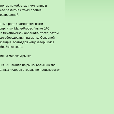
кционер приобретает компанию и
 ее развития с точки зрения
х разрешений.
янный рост, знаменательными
дприятия Маrie/Prodec ( ныне JAC
я механической обработки теста; затем
даж оборудования на рынке Северной
 Франция, благодаря чему завершился
бработке теста.
ие на мировом рынке.
ния JAC вышла на рынки большинства
нанных лидеров отрасли по производству