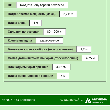
ПО
входит в цену версии Advanced
Потребляемая мощность (макс.)
2,7 кВт
Длина щупа
4 м
Сила при погружении
80 – 200 кг
Крепление щупа
двухточечное
Ближайшая точка выборки (от оси колонны)
1,2 м
Самая дальняя точка выборки (от оси колонны)
4,75 м
Площадь выборки при 180o
33,2 м2
Длина направляющей консоли
5 м
создание сайта -
© 2026 ТОО «Soctrade»